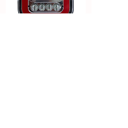
L4010CR/L4011CR - Faro
Trasero NIX I LED Bivolt -
Implemento