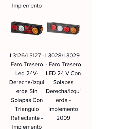
Implemento
L3126/L3127 -
L3028/L3029
Faro Trasero
- Faro Trasero
Led 24V-
LED 24 V Con
Derecha/Izqui
Solapas
erda Sin
Derecha/Izqui
Solapas Con
erda -
Tríangulo
Implemento
Reflectante -
2009
Implemento