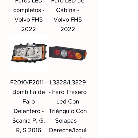
Faros LED
Faro LED de
completos -
Cabina -
Volvo FH5
Volvo FH5
2022
2022
F2010/F2011 -
L3328/L3329
Bombilla de
- Faro Trasero
Faro
Led Con
Delantero -
Triángulo Con
Scania P, G,
Solapas -
R, S 2016
Derecha/Izqui