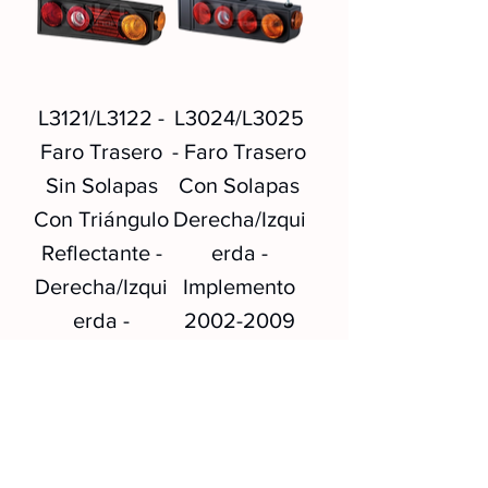
L3121/L3122 -
L3024/L3025
Faro Trasero
- Faro Trasero
Sin Solapas
Con Solapas
Con Triángulo
Derecha/Izqui
Reflectante -
erda -
Derecha/Izqui
Implemento
erda -
2002-2009
Implemento
Cargar más