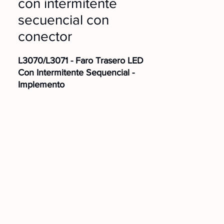
con intermitente
secuencial con
conector
L3070/L3071 - Faro Trasero LED
Con Intermitente Sequencial -
Implemento
Posición:
Derecha
Fijación:
Trasera
Coneción:
Conector
Voltaje:
24V
L3071.01 - Faro Trasero LED Con
Intermitente Sequencial -
Implemento
Posición:
Izquierda
Fijación:
Trasera
Conexión:
Conector
Voltaje:
24V