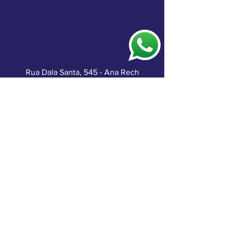
Rua Dala Santa, 545 - Ana Rech
Caxias do Sul - RS, 95060-150
Teléfono:
+55 (54) 3419-3647
contacto@ivaautopecas.com.br