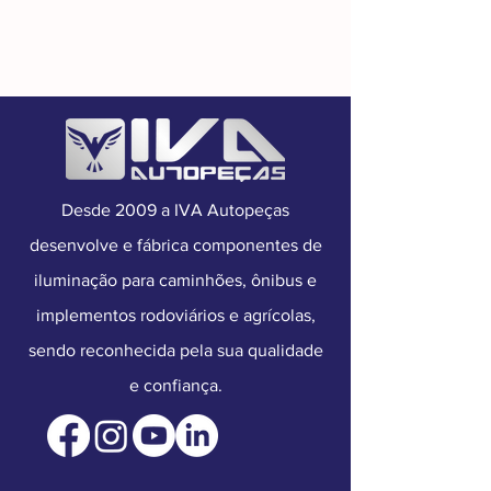
Com Aba - Implemento 2002-
2009
Posição:
Esquerda
Cód. Fabricante:
21012696-P
Fixação:
Superior
Desde 2009 a IVA Autopeças
desenvolve e fábrica componentes de
iluminação para caminhões, ônibus e
implementos rodoviários e agrícolas,
sendo reconhecida pela sua qualidade
e confiança.​