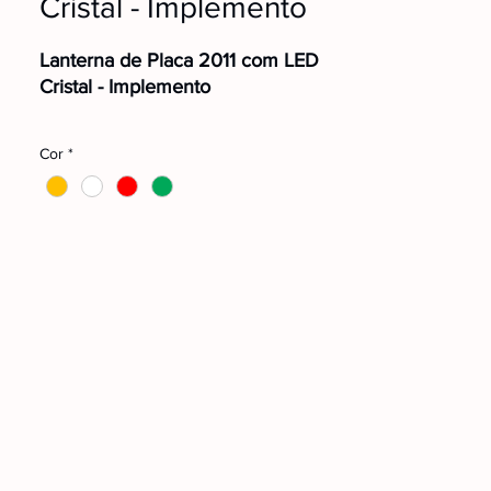
Cristal - Implemento
Lanterna de Placa 2011 com LED
Cristal - Implemento
🟠L3015AM
Cor
*
⚪L3015CR
🔴L3015VM
🟢L3015VD
Cód. Fabricante:
2210103166
Fixação:
Frontal
Conexão:
Fio
Voltagem:
Bivolt