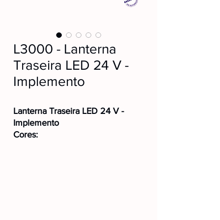
L3000 - Lanterna
Traseira LED 24 V -
Implemento
Lanterna Traseira LED 24 V -
Implemento
Cores:
🔴L3000
⚪L3000CR
Posição:
Dupla
Fixação:
Traseira
Conexão:
Conector
Voltagem:
24V